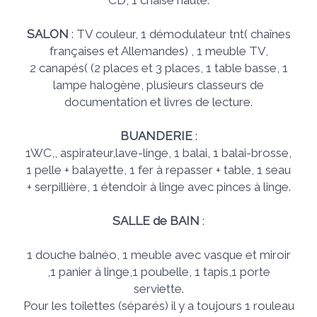
CD, 1 chaise haute.
SALON
: TV couleur, 1 démodulateur tnt( chaînes
françaises et Allemandes) , 1 meuble TV,
2 canapés( (2 places et 3 places, 1 table basse, 1
lampe halogène, plusieurs classeurs de
documentation et livres de lecture.
BUANDERIE
:
1WC,, aspirateur,lave-linge, 1 balai, 1 balai-brosse,
1 pelle + balayette, 1 fer à repasser + table, 1 seau
+ serpillière, 1 étendoir à linge avec pinces à linge.
SALLE de BAIN
:
1 douche balnéo, 1 meuble avec vasque et miroir
,1 panier à linge,1 poubelle, 1 tapis,1 porte
serviette.
Pour les toilettes (séparés) il y a toujours 1 rouleau