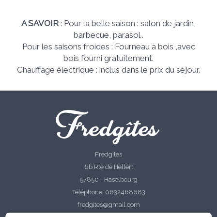
A SAVOIR
: Pour la belle saison : salon de jardin,
barbecue, parasol .
Pour les saisons froides : Fourneau à bois ,avec
bois fourni gratuitement.
Chauffage électrique : inclus dans le prix du séjour.
Fredgîtes
Fredgites
6b Rte de Hellert
57850 - Haselbourg
Téléphone: 0632468683
fredgites@gmail.com