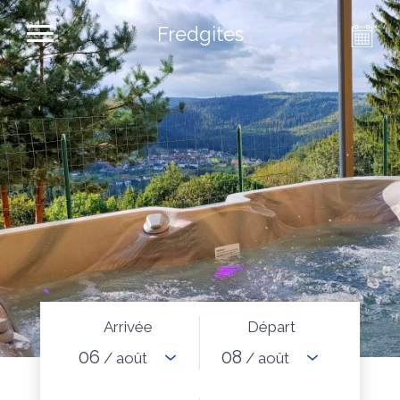
Fredgites
Arrivée
Départ
06
08
/ août
/ août