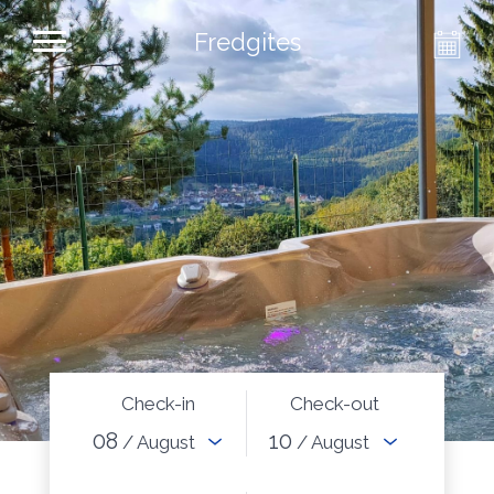
Fredgites
Check-in
Check-out
08
10
/ August
/ August