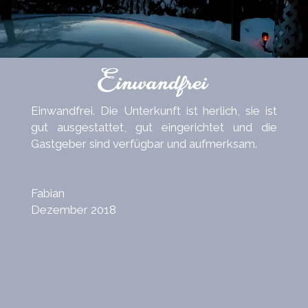
Einwandfrei
Einwandfrei. Die Unterkunft ist herlich, sie ist
gut ausgestattet, gut eingerichtet und die
Gastgeber sind verfügbar und aufmerksam.
Fabian
Dezember 2018