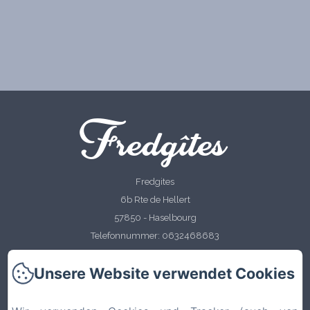
Fredgîtes
Fredgites
6b Rte de Hellert
57850 - Haselbourg
Telefonnummer: 0632468683
fredgites@gmail.com
Unsere Website verwendet Cookies