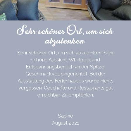
Sehr schöner Ort, um sich
abzulenken
Sehr schöner Ort, um sich abzulenken. Sehr
schöne Aussicht. Whirlpool und
Entspannungsbereich an der Spitze.
Geschmackvoll eingerichtet. Bei der
Ausstattung des Ferienhauses wurde nichts
vergessen. Geschäfte und Restaurants gut
erreichbar. Zu empfehlen.
Sabine
August 2021